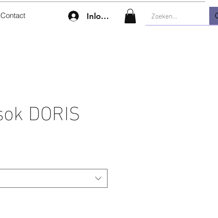
Contact
Inloggen
sok DORIS