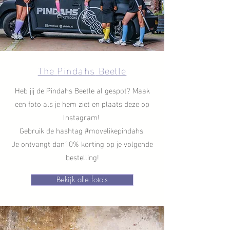
The
Pindahs
Beetle
Heb jij de Pindahs Beetle al gespot? Maak
een foto als je hem ziet en plaats deze op
Instagram!
Gebruik de hashtag #movelikepindahs
Je ontvangt dan
10% korting op je volgende
bestelling!
Bekijk alle foto's