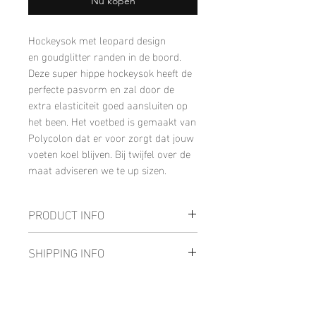
Nu kopen
Hockeysok met leopard design
en goudglitter randen in de boord.
Deze super hippe hockeysok heeft de
perfecte pasvorm en zal door de
extra elasticiteit goed aansluiten op
het been. Het voetbed is gemaakt van
Polycolon dat er voor zorgt dat jouw
voeten koel blijven. Bij twijfel over de
maat adviseren we te up sizen.
PRODUCT INFO
82% polyamide
SHIPPING INFO
12% polycolon
5% elastomeer
Uw product wordt verzonden met
1% aluminium metal
Post NL door middel van een
Standaard levering. Binnen 1-